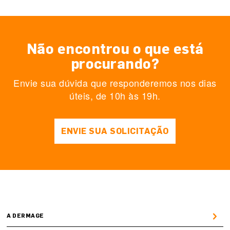
Não encontrou o que está
procurando?
Envie sua dúvida que responderemos nos dias
úteis, de 10h às 19h.
ENVIE SUA SOLICITAÇÃO
A DERMAGE